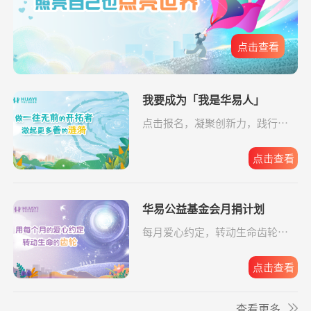
给寒门学子心的
支出5239.48元
同德公益项目资
04-09
元
关爱
助金
**碧
捐赠2.00
大病患者援爱接力
支付宝公益
08-05
点击查看
元
**楠
捐赠2.00
罕见病患者生命续航
支付宝公益
08-05
小葵花公益课堂
支出443.00元
我要成为「我是华易人」
小葵花项目往返
08-05
元
项目
交通费
点击报名，凝聚创新力，践行企
**峰
捐赠0.10
罕见病患者生命续航
支付宝公益
08-05
业担当。
元
小葵花公益课堂
支出750.00元
公益科普讲座志
08-03
项目
愿者补贴
点击查看
**峰
捐赠0.10
援爱助医共战血疾
支付宝公益
08-05
元
救助动物，守卫
支出10779.64元
京宠展活动费用
07-30
生命
华易公益基金会月捐计划
**平
捐赠0.01
致敬军魂情系老兵
支付宝公益
08-05
元
每月爱心约定，转动生命齿轮，
同心抗汛 守卫辽
支出164.90元
交通费
07-29
点击报名。
*雄
捐赠1.00
致敬军魂情系老兵
支付宝公益
08-05
宁
元
点击查看
残障福祉非公募
支出3600.00元
为孤独症儿童捐
07-28
捐赠
**平
捐赠
大病患者援爱接力
阿里巴巴公益
08-05
赠康复课程
查看更多
10.00元