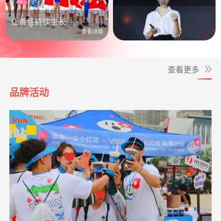
公益照进日常
让善意持续生长
查看详情
查看更多
品牌活动
*波
捐赠0.10
救助大病点亮生命
阿里巴巴公益
08-05
元
**旺
捐赠0.30
罕见病患者生命续航
支付宝公益
08-05
爱让脑瘫宝宝站
支出6633.65元
同德公益项目资
04-09
元