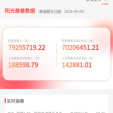
救助大病点亮生
支出4000.00元
为两名患者每人
07-20
命
阳光慈善数据
*磊
捐赠0.01
致敬军魂情系老兵
支付宝公益
08-05
捐赠2千元
（数据截至日期：2026-08-06）
元
*磊
捐赠1.00
致敬军魂情系老兵
支付宝公益
08-05
给寒门学子心的
支出935.69元
同德项目资助金
07-17
元
关爱
爱让脑瘫宝宝站
*琦
捐赠1.00
致敬军魂情系老兵
支出8329.70元
同德项目资助金
支付宝公益
08-05
07-17
历史总收入（元）
历史慈善活动总支出（元）
起来
元
79255719.22
70206451.21
华易公益月月捐
支出5847.24元
捐赠170箱救灾物
07-15
**斌
捐赠0.01
孝心善养困难老人
支付宝公益
08-05
上月慈善活动总收入（元）
上月慈善活动总支出（元）
计划
资
元
188598.79
142881.01
**亮
捐赠0.01
益佑未来，爱的保护
阿里巴巴公益
08-05
元
救助大病点亮生
支出4000.00元
为两名患者每人
07-09
命
捐赠2千元
**琪
捐赠
爱心助学十二月
阿里巴巴公益
08-05
10.00元
援爱助医共战血
支出6000.00元
为3名患者每人捐
07-09
疾
赠2千元
实时捐赠
*宇
捐赠5.00
大病患者援爱接力
支付宝公益
08-05
元
罕见病患者生命
支出4000.00元
为两名患者每人
07-09
续航
捐赠2千元