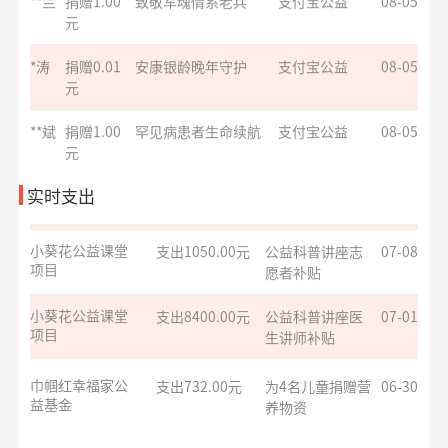
**兰
捐赠1.00
致敬军魂情系老兵
支付宝公益
08-05
元
大病患者援爱接
支出8000.00元
为4名患者每人捐
07-09
力
*涛
捐赠0.01
安康银龄晚年守护
赠2千元
支付宝公益
08-05
元
小葵花公益课堂
支出1050.00元
公益科普讲座志
07-08
项目
**斌
捐赠1.00
罕见病患者生命续航
愿者补贴
支付宝公益
08-05
元
小葵花公益课堂
支出8400.00元
公益科普讲座医
07-01
**斌
捐赠1.00
罕见病患者生命续航
支付宝公益
08-05
实时支出
项目
生讲师补贴
元
巾帼红幸福家公
支出732.00元
为4名儿童捐赠营
06-30
**铭
捐赠1.00
致敬军魂情系老兵
支付宝公益
08-05
益基金
养物资
元
残障福祉非公募
支出540.00元
5月活动服务费
06-18
**玥
捐赠0.50
爱心助学十二月
阿里巴巴公益
08-05
捐赠
元
**博
捐赠6.00
罕见病患者生命续航
支付宝公益
08-05
护佑星辰关爱心
支出281.00元
6月13日活动物料
06-18
元
智症
制作费
**斐
捐赠
孝心善养困难老人
阿里巴巴公益
08-05
护佑星辰关爱心
支出1683.94元
拨付康复训练补
06-08
10.00元