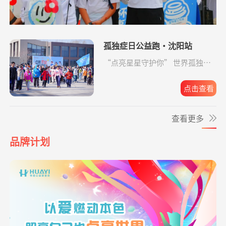
起来
助金
*云
捐赠0.10
援爱助医共战血疾
支付宝公益
08-05
爱让脑瘫宝宝站
支出4160.33元
同德公益项目资
04-09
元
起来
助金
*凤
捐赠0.01
致敬军魂情系老兵
支付宝公益
08-05
孤独症日公益跑·沈阳站
元
爱让脑瘫宝宝站
支出16958.17元
同德公益项目资
04-09
“点亮星星守护你” 世界孤独症
起来
助金
日公益跑·沈阳站圆满收官。
**旺
捐赠0.06
益佑未来，爱的保护
支付宝公益
08-05
元
点击查看
爱让脑瘫宝宝站
支出6520.57元
同德公益项目资
04-09
起来
助金
*峥
捐赠1.00
援爱助医共战血疾
支付宝公益
08-05
查看更多
元
给寒门学子心的
支出49.64元
同德公益项目资
04-09
*云
捐赠0.10
爱让脑瘫宝宝站起来
支付宝公益
08-05
关爱
助金
品牌计划
元
给寒门学子心的
支出5607.83元
同德公益项目资
04-09
*凤
捐赠0.01
致敬军魂情系老兵
支付宝公益
08-05
关爱
助金
元
给寒门学子心的
支出3645.28元
同德公益项目资
04-09
关爱
助金
**英
捐赠1.00
致敬军魂情系老兵
支付宝公益
08-05