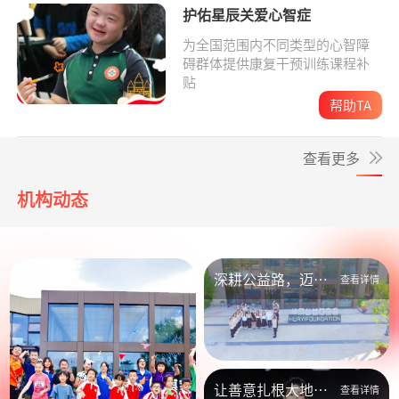
护佑星辰关爱心智症
为全国范围内不同类型的心智障
碍群体提供康复干预训练课程补
贴
帮助TA
查看更多
机构动态
深耕公益路，迈向
查看详情
新未来
让善意扎根大地，
查看详情