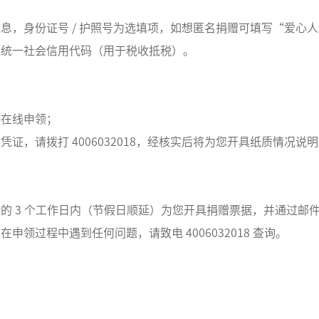
息，身份证号 / 护照号为选填项，如想匿名捐赠可填写“爱心
及统一社会信用代码（用于税收抵税）。
接在线申领；
证，请拨打 4006032018，经核实后将为您开具纸质情况说
的 3 个工作日内（节假日顺延）为您开具捐赠票据，并通过邮
申领过程中遇到任何问题，请致电 4006032018 查询。