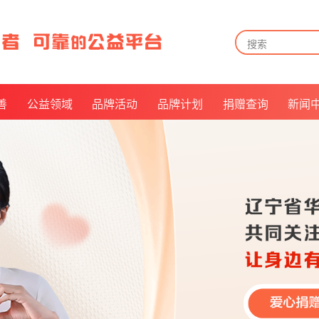
善
公益领域
品牌活动
品牌计划
捐赠查询
新闻
告
儿童关爱
月来越有爱
捐赠方式
告
长者关怀
公益倡议官
捐赠查询及披露
告
残障福祉
我是华易人
票据申领
及招募
救病助医
抵扣说明
美好社区
乡村振兴
公益倡导