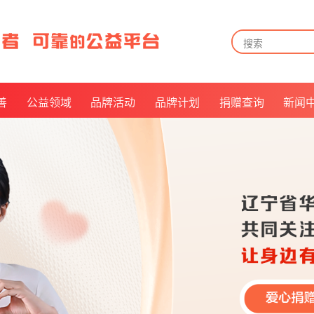
善
公益领域
品牌活动
品牌计划
捐赠查询
新闻
告
儿童关爱
月来越有爱
捐赠方式
告
长者关怀
公益倡议官
捐赠查询及披露
告
残障福祉
我是华易人
票据申领
及招募
救病助医
抵扣说明
美好社区
乡村振兴
公益倡导