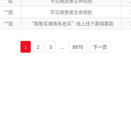
**斌
罕见病患者生命续航
**斌
罕见病患者生命续航
**铭
“致敬军魂情系老兵”线上线下募捐募款
1
2
3
...
8970
下一页